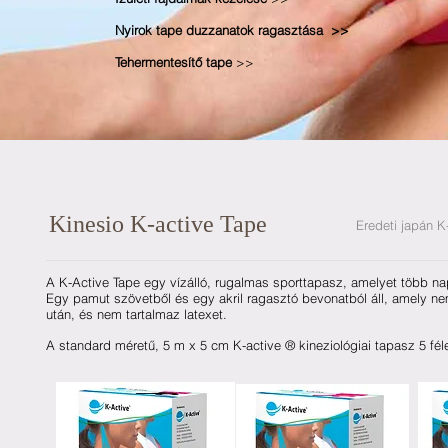
Nyirok tape duzzanatok ragasztása >>
Tehermentesítő tape
>>
Kinesio K-active Tape
Eredeti japán K- active tape 
A K-Active Tape egy vízálló, rugalmas sporttapasz, amelyet több nap
Egy pamut szövetből és egy akril ragasztó bevonatból áll, amely ne
után, és nem tartalmaz latexet.
A standard méretű, 5 m x 5 cm K-active ® kineziológiai tapasz 5 fél