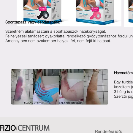
Sporttapasz vagy csodatapasz?
Szeretném alátámasztani a sporttapaszok
hatékonyságát.
Felhelyezési tanácsért gyakorlattal rendelkező gyógytornászhoz forduljun
Amennyiben nem szakember helyezi fel,
nem fejti ki hatását.
Haematóma:
Egy fürdős
kezeltem (e
3 hétig is 
Szerzői jo
Rendelési idő: