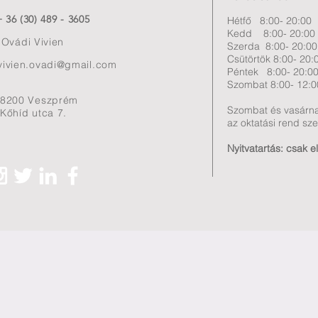
+ 36 (30) 489 - 3605
Hétfő 8:00- 20:00
Kedd 8:00- 20:00
Ovádi Vivien
Szerda 8:00- 20:00
Csütörtök 8:00- 20:
vivien.ovadi@gmail.com
Péntek 8:00- 20:0
Szombat 8:00- 12:0
8200 Veszprém
Szombat és vasárn
Kőhíd utca 7.
az oktatási rend szer
Nyitvatartás: csak e