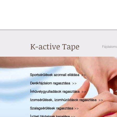
K-active Tape
Fájdalomc
Sportsérülések azonnali ellátása
>>
Derékfájdalom ragasztása
>>
Ínhüvelygyulladások ragasztása
>>
Izomsérülések, izomhúzódások ragasztása
>>
Szalagsérülések ragasztása
>>
Ízületi fájdalmak kezelése
>>