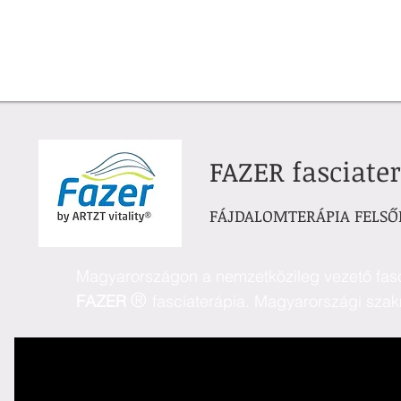
FAZER fasciate
FÁJDALOMTERÁPIA FELS
Magyarországon a nemzetközileg vezető fas
®
FAZER
fasciaterápia.
Magyarországi szakm