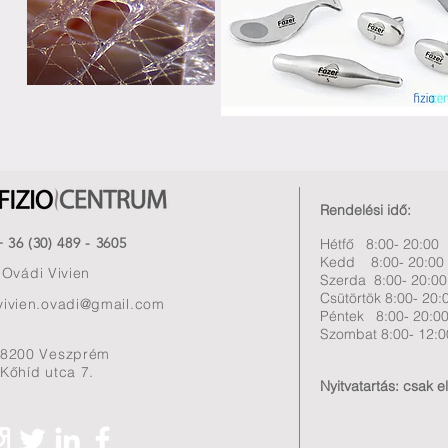
Rendelési idő:
+ 36 (30) 489 - 3605
Hétfő 8:00- 20:00
Kedd 8:00- 20:00
Ovádi Vivien
Szerda 8:00- 20:00
Csütörtök 8:00- 20:
vivien.ovadi@gmail.com
Péntek 8:00- 20:0
Szombat 8:00- 12:0
8200 Veszprém
Kőhíd utca 7.
Nyitvatartás: csak e