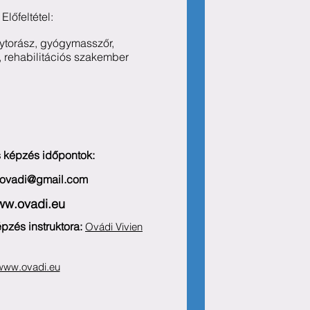
Előfeltétel:
ytorász, gyógymasszőr,
 rehabilitációs szakember
s képzés időpontok:
n.ovadi@gmail.com
w.ovadi.eu
pzés instruktora:
Ovádi Vivien
www.ovadi.eu