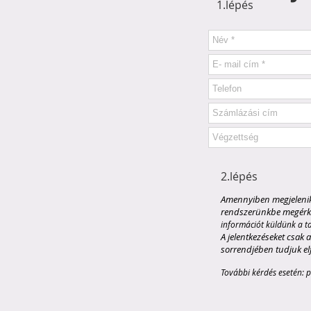
1.lépés
2.lépés
Amennyiben megjelenik a
rendszerünkbe megérk
információt küldünk a ta
A jelentkezéseket csak a
sorrendjében tudjuk el
További kérdés esetén:
p