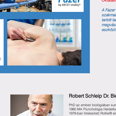
Oktatásh
A Fazer
szakmai 
tartott 
megvásár
eszközt
Robert Schleip Dr. Bi
PhD az emberi biológiában su
1980 MA Pszichológia Heidel
1978-ban hitelesített Rolfer® e