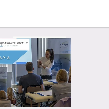
Sportfizioterapeuta
FAZER fasciaterápia Instruktor
Hungary