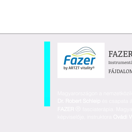
FAZE
Instrumentá
FÁJDALO
Magyarországon a nemzetközil
Dr. Robert Schleip
és csapata ál
®
FAZER
fasciaterápia.
Magya
képviselője, instruktora
Ovádi V