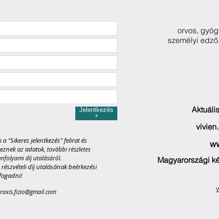
orvos, gyóg
személyi edző,
Aktuáli
Jelentkezés
*
vivie
 "Sikeres jelentkezés" felirat és
ww
eznek az adatok,
további részletes
nfolyami díj utalásáról.
Magyarországi ké
 részvételi díj utalásának beérkezési
fogadni!
raxis.fizio@gmail.com