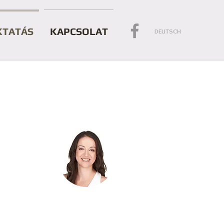
KTATÁS
KAPCSOLAT
DEUTSCH
OVÁDI VIVIEN
Dipl.gyógytornász