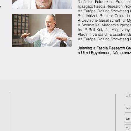
Tanúsított Feldenkrais Practiti
P
Igazgató Fascia Research Proje
Az Európai Rolfing Szövetség k
Rolf Intézet, Boulder, Colorad
A Deutsche Gesellschaft für M
A Szomatikai Akadémia igazga
Ida P. Rolf Kutatási Alapítvány
Vladimir Janda díj a csontren
Az Európai Rolfing Szövetség
Jelenleg a Fascia Research Gro
a Ulm-i Egyetemen, Németors
Üz