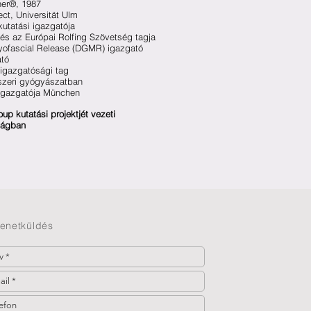
oner®, 1987
ct, Universität Ulm
utatási igazgatója
o és az Európai Rolfing Szövetség tagja
yofascial Release (DGMR) igazgató
tó
 igazgatósági tag
dszeri gyógyászatban
 igazgatója München
up kutatási projektjét vezeti
zágban
enetküldés