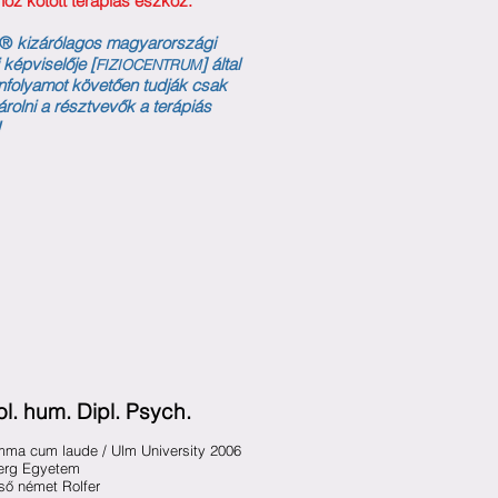
oz kötött terápiás eszköz.
®
kizárólagos magyarországi
képviselője [
] által
FIZIOCENTRUM
tanfolyamot követően tudják csak
olni a résztvevők a terápiás
!
ol. hum. Dipl. Psych.
mma cum laude / Ulm University 2006
berg Egyetem
lső német Rolfer