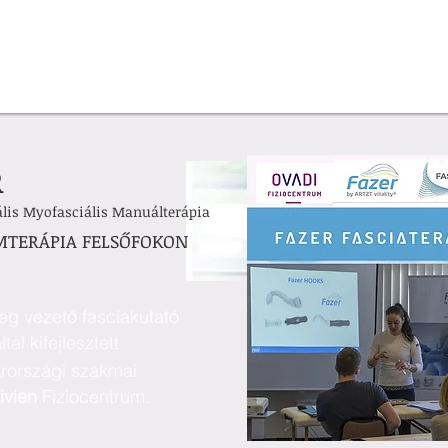
R
lis Myofasciális Manuálterápia
MTERÁPIA FELSŐFOKON
eg vezető fasciakutató
tal kifejlesztett
rországi szakmai
ivien
Fiziocentrum.