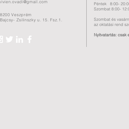
vivien.ovadi@gmail.com
Péntek 8:00- 20:0
Szombat 8:00- 12:
8200 Veszprém
Szombat és vasár
Bajcsy- Zsilinszky u. 15. Fsz.1.
az oktatási rend sze
Nyitvatartás: csak 