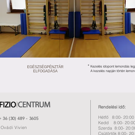
*
Kezelés idopont lemondás leg
EGÉSZSÉGPÉNZTÁR
A kezelés napján történ lemondá
ELFOGADÁSA
Rendelési idő:
Hétfő 8:00- 20:00
+ 36 (30) 489 - 3605
Kedd 8:00- 20:0
Ovádi Vivien
Szerda 8:00- 20:0
Csütörtök 8:00- 20